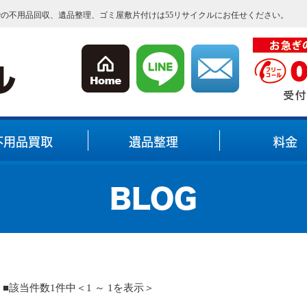
内での不用品回収、遺品整理、ゴミ屋敷片付けは55リサイクルにお任せください。
不用品買取
遺品整理
料金
BLOG
■該当件数1件中＜1 ～ 1を表示＞