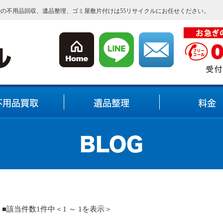
内での不用品回収、遺品整理、ゴミ屋敷片付けは55リサイクルにお任せください。
不用品買取
遺品整理
料金
BLOG
■該当件数1件中＜1 ～ 1を表示＞