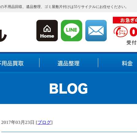
内での不用品回収、遺品整理、ゴミ屋敷片付けは55リサイクルにお任せください。
不用品買取
遺品整理
料金
BLOG
2017年03月23日 [
ブログ
]