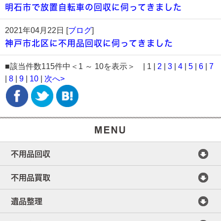
明石市で放置自転車の回収に伺ってきました
2021年04月22日 [
ブログ
]
神戸市北区に不用品回収に伺ってきました
■該当件数115件中＜1 ～ 10を表示＞ | 1 |
2
|
3
|
4
|
5
|
6
|
7
|
8
|
9
|
10
|
次へ>
不用品回収
不用品買取
遺品整理