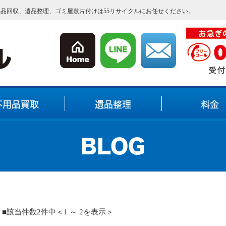
用品回収、遺品整理、ゴミ屋敷片付けは55リサイクルにお任せください。
不用品買取
遺品整理
料金
BLOG
■該当件数2件中＜1 ～ 2を表示＞