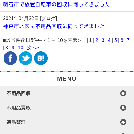
明石市で放置自転車の回収に伺ってきました
2021年04月22日 [
ブログ
]
神戸市北区に不用品回収に伺ってきました
■該当件数115件中＜1 ～ 10を表示＞ | 1 |
2
|
3
|
4
|
5
|
6
|
7
|
8
|
9
|
10
|
次へ>
不用品回収
不用品買取
遺品整理