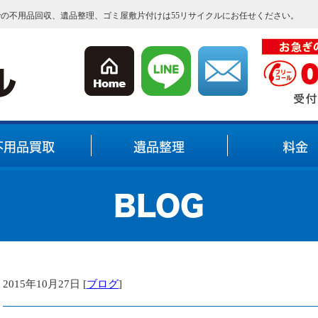
内での不用品回収、遺品整理、ゴミ屋敷片付けは55リサイクルにお任せください。
不用品買取
遺品整理
料金
BLOG
2015年10月27日 [
ブログ
]